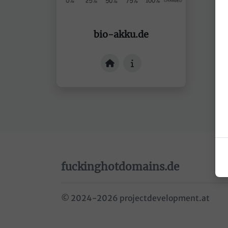
bio-akku.de
website
info
fuckinghotdomains.de
© 2024-2026
projectdevelopment.at